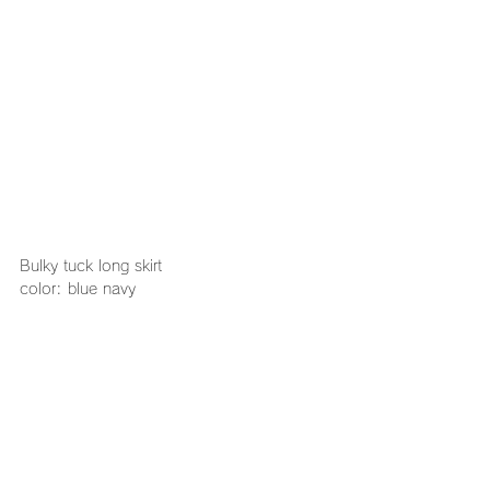
Bulky tuck long skirt
color: blue navy
material: cotton100%(yarn dyed AI stitch 
gauze)
size: 0, 1
length: 90cm
price: ¥66,000+tax