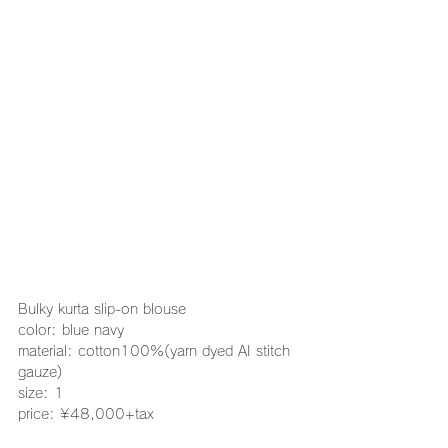
Bulky kurta slip-on blouse
color: blue navy
material: cotton100%(yarn dyed AI stitch 
gauze)
size: 1
price: ¥48,000+tax