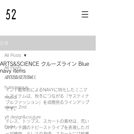
記事
All Posts
ARTS&SCIENCE クルーズライン Blue
All Posts
navy items
2020/07/04
ARTS&SCIENCE
humoresque
インド藍染めによるNAVYに特化したミニマ
ムアイテムは、秋冬につながる「サスティナ
muska
ブルファッション」を垣間見るラインアップ
eleven 2nd
です。
ytt design&couture
ドレス、トップス、スカートの素材は、荒い
Event
ステッチ調のドビーストライプを表現したガ
ーゼ織物。ドレスの身頃、スカートには総裏