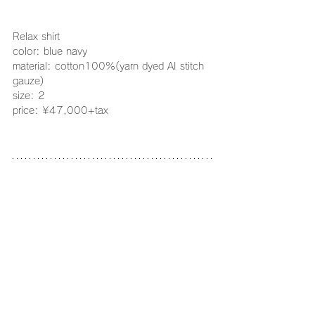
Relax shirt
color: blue navy
material: cotton100%(yarn dyed AI stitch 
gauze)
size: 2
price: ¥47,000+tax