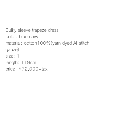
Bulky sleeve trapeze dress
color: blue navy
material: cotton100%(yarn dyed AI stitch 
gauze)
size: 1
length: 119cm
price: ¥72,000+tax