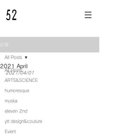
記事
All Posts
2021 April
All Posts
2021/04/01
ARTS&SCIENCE
humoresque
muska
eleven 2nd
ytt design&couture
Event