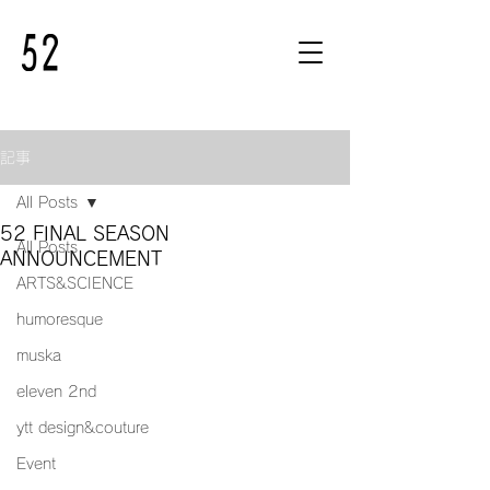
記事
All Posts
52 FINAL SEASON
All Posts
ANNOUNCEMENT
ARTS&SCIENCE
humoresque
muska
eleven 2nd
ytt design&couture
Event