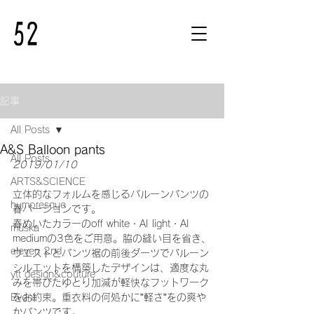
記事
All Posts
A&S Balloon pants
All Posts
2019/01/10
ARTS&SCIENCE
立体的なフォルムを感じるバルーンパンツの
humoresque
春バージョンです。
春めいたカラーのoff white・AI light・AI 
muska
mediumの3色をご用意。脇の縫い目を省き、
eleven 2nd
ウエストとパンツ裾の前後ダーツでバルーン
シルエットを構築したデザインは、適度な丸
ytt design&couture
みを帯びたゆとり加減が軽快なフットワーク
Event
をお約束。重衣料の何処かに”軽さ”をの爽や
かパンツです。