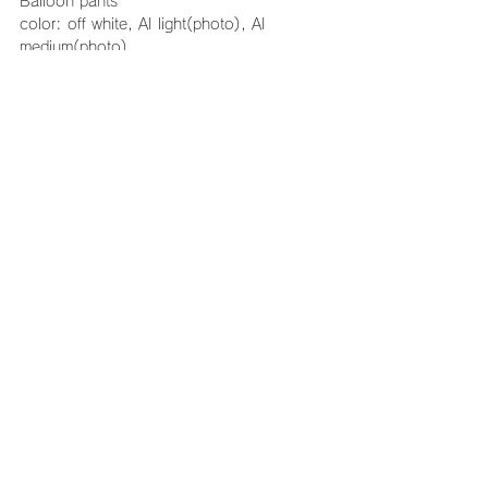
Balloon pants
color: off white, AI light(photo), AI 
medium(photo)
material: cotton100%
size: 0, 1, 2
price: off white:¥44,000+tax / AI light:
¥67,000+tax / AI medium:¥69,000+tax
ADIEU × A&S
Lace-up boots 
color: black
material: calf leather
size: 36, 36.5, 37, 37.5, 38
price: ¥78,000+tax
コメント