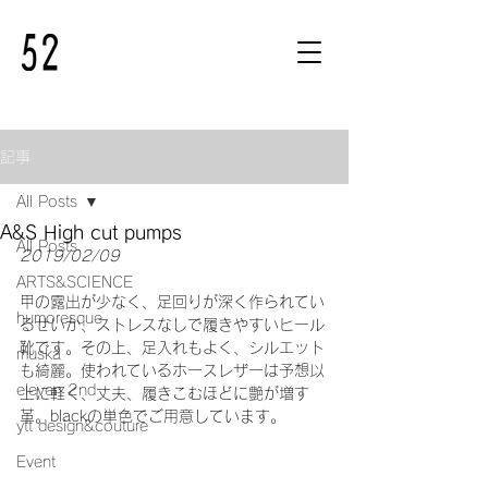
記事
All Posts
A&S High cut pumps
All Posts
2019/02/09
ARTS&SCIENCE
甲の露出が少なく、足回りが深く作られてい
humoresque
るせいか、ストレスなしで履きやすいヒール
靴です。その上、足入れもよく、シルエット
muska
も綺麗。使われているホースレザーは予想以
eleven 2nd
上に軽く、丈夫、履きこむほどに艶が増す
革。blackの単色でご用意しています。
ytt design&couture
Event