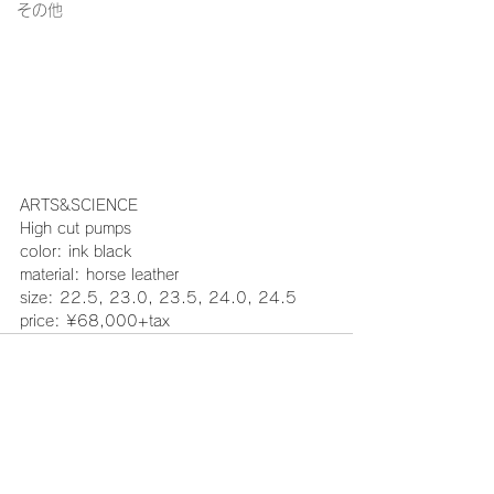
その他
ARTS&SCIENCE
High cut pumps
color: ink black
material: horse leather
size: 22.5, 23.0, 23.5, 24.0, 24.5
price: ¥68,000+tax
コメント