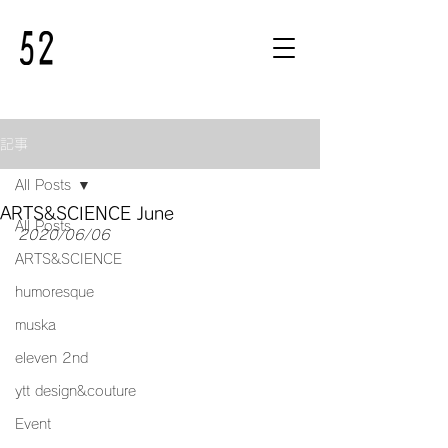
記事
All Posts
ARTS&SCIENCE June
All Posts
2020/06/06
ARTS&SCIENCE
humoresque
muska
eleven 2nd
ytt design&couture
Event