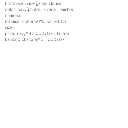
Front open side gather blouse
color: navy(photo), kurenai, bamboo 
charcoal
material: cotton60%, ramie40%
size: 1
price: navy¥47,000+tax / kurenai, 
bamboo charcoal¥61,000+tax