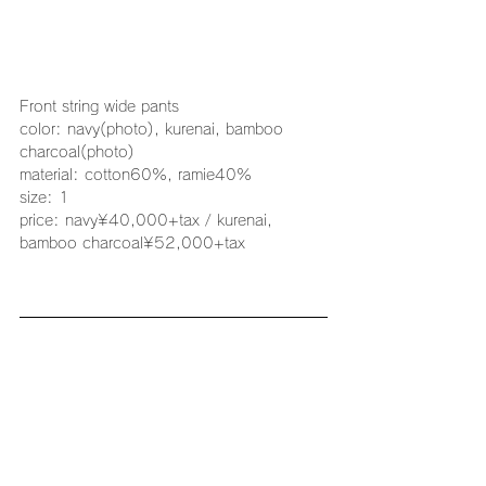
Front string wide pants
color: navy(photo), kurenai, bamboo 
charcoal(photo)
material: cotton60%, ramie40%
size: 1
price: navy¥40,000+tax / kurenai, 
bamboo charcoal¥52,000+tax