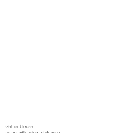
Gather blouse
color: milk beige, dark navy