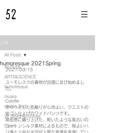
記事
All Posts
humoresque 2021Spring
All Posts
2021/03/15
ARTS&SCIENCE
ユーモレスクの春物が店頭に並び始めまし
humoresque
た。
muska
Culotte
eleven 2nd
さらっとした肌触りが心地よい、ウエストの
総ゴム仕上げのワイドパンツです。
ytt design&couture
高密度に織り上げた、乾いたような風合いの
Event
コットンシルク素材によるもので、程よいハ
リ感と上品な光沢が上質な表情を表現してい