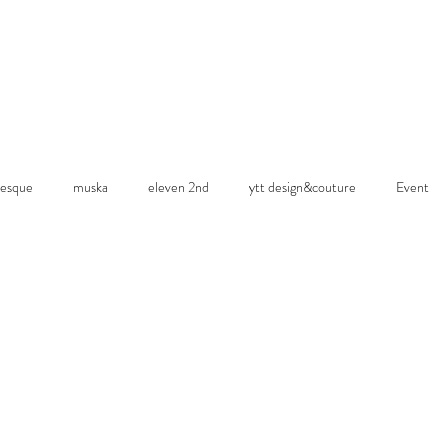
esque
muska
eleven 2nd
ytt design&couture
Event