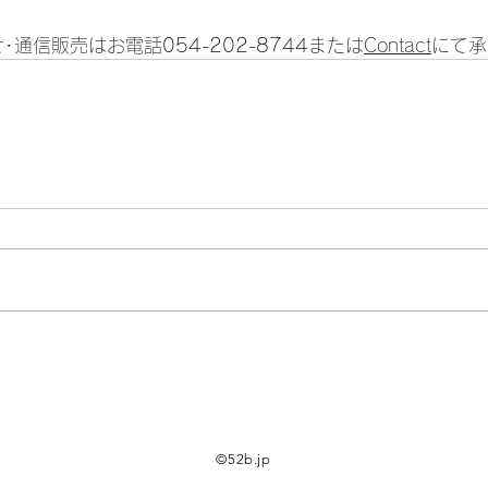
･通信販売はお電話
054-202-8744
または
Contact
にて承
©52b.jp