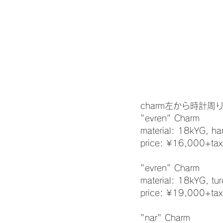
charm左から時計周
"evren" Charm
material: 18kYG, har
price: ¥16,000+tax
"evren" Charm
material: 18kYG, tur
price: ¥19,000+tax
"nar" Charm