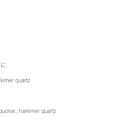
りに
kimer quartz
quoise, harkimer quartz