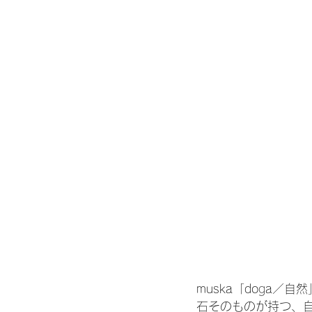
muska「do
g
a／自然
石そのものが持つ、