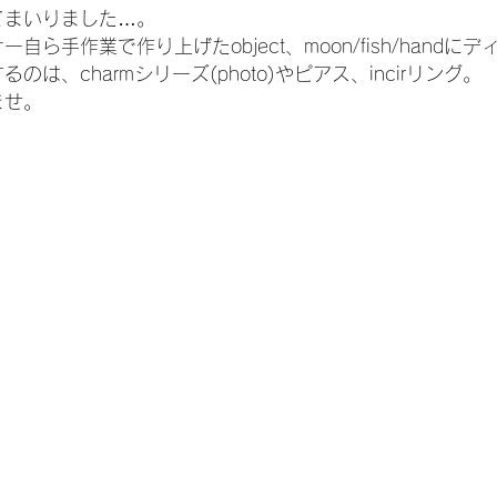
てまいりました…。
自ら手作業で作り上げたobject、moon/fish/handに
は、charmシリーズ(photo)やピアス、incirリング。
ませ。