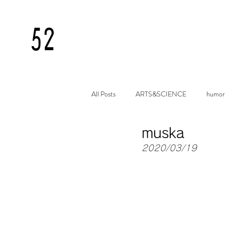
All Posts
ARTS&SCIENCE
humor
muska
2020/03/19